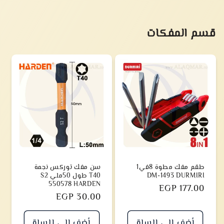
قسم المفكات
طقم مفك مطوة 8في1
سن مفك توركس نجمة
DM-1493 DURMIRI
T40 طول 50ملي S2
550578 HARDEN
سعر
EGP 177.00
سعر
EGP 30.00
أضف إلى السلة
أضف إلى السلة