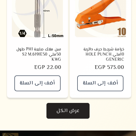
خرامة شريط حرف دائرية
سن مفك صليبة PH1 طول
10ملي HOLE PUNCH
50ملي S2 M.6191E50
KWG
GENERIC
سعر
EGP 573.00
سعر
EGP 22.00
أضف إلى السلة
أضف إلى السلة
عرض الكل