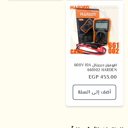
افوميتر ديجيتال 600V 10A
661002 HARDEN
سعر
EGP 453.00
أضف إلى السلة