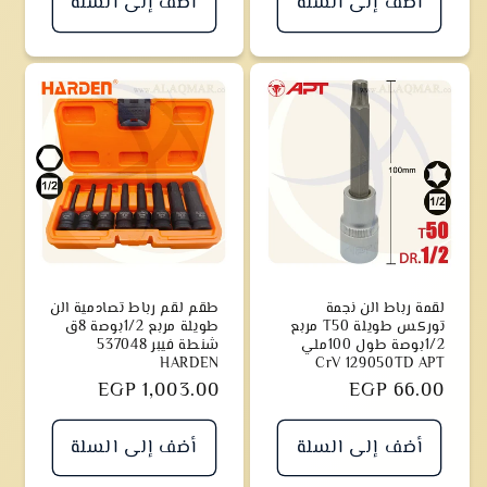
أضف إلى السلة
أضف إلى السلة
لقمة رباط الن نجمة
طقم لقم رباط تصادمية الن
توركس طويلة T50 مربع
طويلة مربع 1/2بوصة 8ق
1/2بوصة طول 100ملي
شنطة فيبر 537048
HARDEN
CrV 129050TD APT
سعر
EGP 66.00
سعر
EGP 1,003.00
أضف إلى السلة
أضف إلى السلة