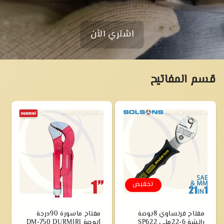
اشتري الأن
قسم المفاتيح
تخفيض
مفتاح فرنساوي 8بوصة
مفتاح ماسورة 90درجة
راتشة 6-22ملي SP622
1بوصة DM-750 DURMIRI